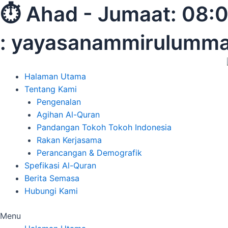
Skip
⏱︎ Ahad - Jumaat:
to
content
: yayasanammirulumm
Halaman Utama
Tentang Kami
Pengenalan
Agihan Al-Quran
Pandangan Tokoh Tokoh Indonesia
Rakan Kerjasama
Perancangan & Demografik
Spefikasi Al-Quran
Berita Semasa
Hubungi Kami
Menu