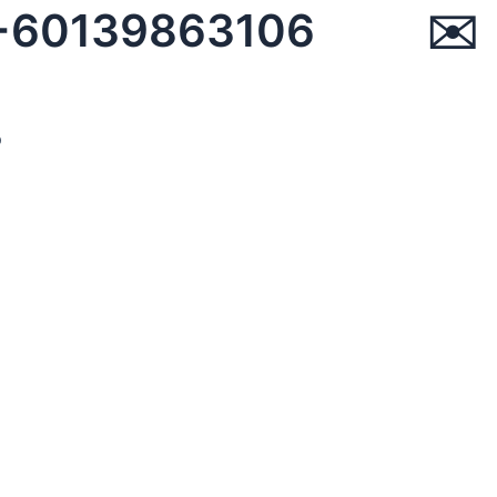
☏ +60139863106 ✉︎