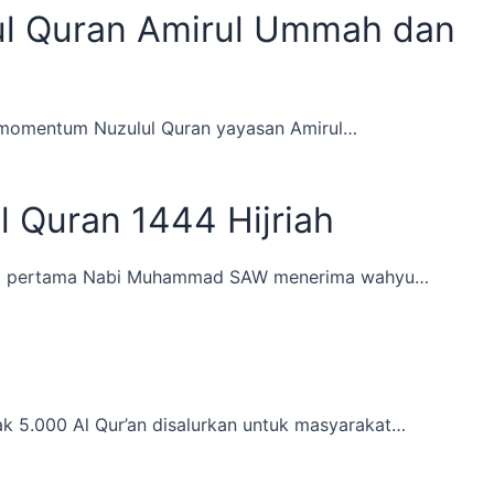
ul Quran Amirul Ummah dan
m momentum Nuzulul Quran yayasan Amirul…
 Quran 1444 Hijriah
 kali pertama Nabi Muhammad SAW menerima wahyu…
 5.000 Al Qur’an disalurkan untuk masyarakat…