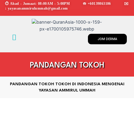
Skip
⏱︎ Ahad - Jumaat: 08:00AM - 5:00PM ☏ +60139863106 ✉︎
: yayasanammirulummah@gmail.com
to
content
Menu
JOM DERMA
PANDANGAN TOKOH
PANDANGAN TOKOH TOKOH DI INDONESIA MENGENAI
YAYASAN AMMIRUL UMMAH