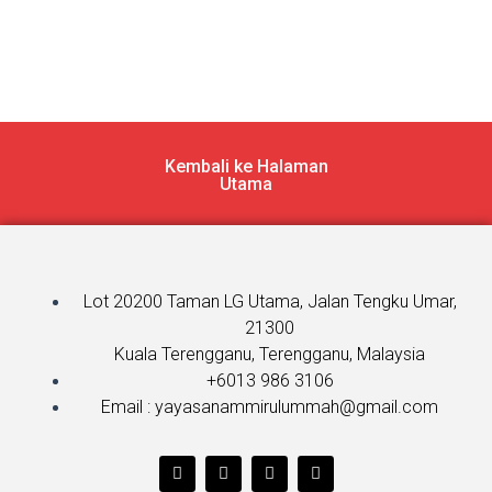
Kembali ke Halaman
Utama
Lot 20200 Taman LG Utama, Jalan Tengku Umar,
21300
Kuala Terengganu, Terengganu, Malaysia
+6013 986 3106
Email : yayasanammirulummah@gmail.com
T
F
Y
I
w
a
o
n