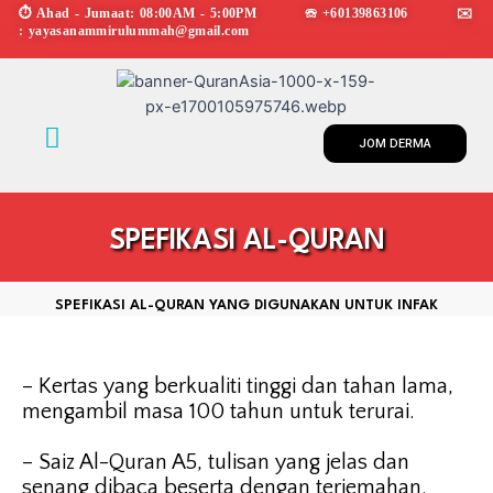
Skip
⏱︎ Ahad - Jumaat: 08:00AM - 5:00PM ☏ +60139863106 ✉︎
: yayasanammirulummah@gmail.com
to
content
Menu
JOM DERMA
SPEFIKASI AL-QURAN
SPEFIKASI AL-QURAN YANG DIGUNAKAN UNTUK INFAK
– Kertas yang berkualiti tinggi dan tahan lama,
mengambil masa 100 tahun untuk terurai.
– Saiz Al-Quran A5, tulisan yang jelas dan
senang dibaca beserta dengan terjemahan.