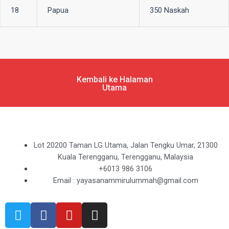
18
Papua
350 Naskah
Kembali ke Halaman
Utama
Lot 20200 Taman LG Utama, Jalan Tengku Umar, 21300
Kuala Terengganu, Terengganu, Malaysia
+6013 986 3106
Email : yayasanammirulummah@gmail.com
T
F
Y
I
w
a
o
n