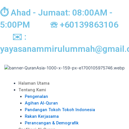
Skip
to
⏱︎ Ahad - Jumaat: 08:00AM -
content
5:00PM ☏ +60139863106
✉︎ :
yayasanammirulummah@gmail
Menu
Halaman Utama
Tentang Kami
Pengenalan
Agihan Al-Quran
Pandangan Tokoh Tokoh Indonesia
Rakan Kerjasama
Perancangan & Demografik