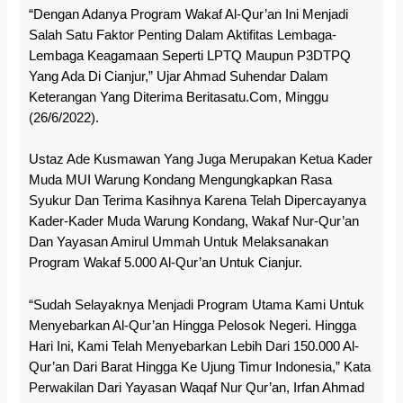
“Dengan Adanya Program Wakaf Al-Qur’an Ini Menjadi
Salah Satu Faktor Penting Dalam Aktifitas Lembaga-
Lembaga Keagamaan Seperti LPTQ Maupun P3DTPQ
Yang Ada Di Cianjur,” Ujar Ahmad Suhendar Dalam
Keterangan Yang Diterima Beritasatu.com, Minggu
(26/6/2022).
Ustaz Ade Kusmawan Yang Juga Merupakan Ketua Kader
Muda MUI Warung Kondang Mengungkapkan Rasa
Syukur Dan Terima Kasihnya Karena Telah Dipercayanya
Kader-Kader Muda Warung Kondang, Wakaf Nur-Qur’an
Dan Yayasan Amirul Ummah Untuk Melaksanakan
Program Wakaf 5.000 Al-Qur’an Untuk Cianjur.
“Sudah Selayaknya Menjadi Program Utama Kami Untuk
Menyebarkan Al-Qur’an Hingga Pelosok Negeri. Hingga
Hari Ini, Kami Telah Menyebarkan Lebih Dari 150.000 Al-
Qur’an Dari Barat Hingga Ke Ujung Timur Indonesia,” Kata
Perwakilan Dari Yayasan Waqaf Nur Qur’an, Irfan Ahmad