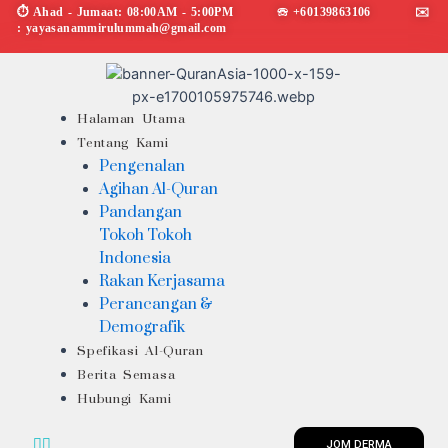
Skip
Post
⏱︎ Ahad - Jumaat: 08:00AM - 5:00PM ☏ +60139863106 ✉︎
: yayasanammirulummah@gmail.com
to
navigation
content
Menu
Halaman Utama
Tentang Kami
Pengenalan
Agihan Al-Quran
Pandangan
Tokoh Tokoh
Indonesia
Rakan Kerjasama
Perancangan &
Demografik
Spefikasi Al-Quran
Berita Semasa
Hubungi Kami
JOM DERMA