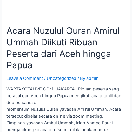
Acara
Nuzulul
Acara Nuzulul Quran Amirul
Quran
Amirul
Ummah Diikuti Ribuan
Ummah
Diikuti
Peserta dari Aceh hingga
Ribuan
Peserta
Papua
dari
Aceh
Leave a Comment
/
Uncategorized
/ By
admin
hingga
WARTAKOTALIVE.COM, JAKARTA– Ribuan peserta yang
Papua
berasal dari Aceh hingga Papua mengikuti acara tahlil dan
doa bersama di
momentum Nuzulul Quran yayasan Amirul Ummah. Acara
tersebut digelar secara online via zoom meeting.
Pimpinan yayasan Amirul Ummah, Irfan Ahmad Fauzi
mengatakan jika acara tersebut dilaksanakan untuk