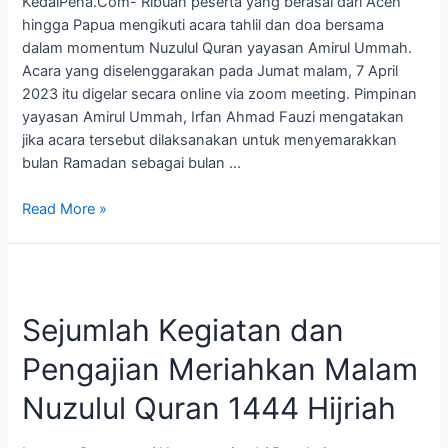
KedaiPena.Com- Ribuan peserta yang berasal dari Aceh
dan
hingga Papua mengikuti acara tahlil dan doa bersama
Fatijja
dalam momentum Nuzulul Quran yayasan Amirul Ummah.
Quran
Acara yang diselenggarakan pada Jumat malam, 7 April
2023 itu digelar secara online via zoom meeting. Pimpinan
yayasan Amirul Ummah, Irfan Ahmad Fauzi mengatakan
jika acara tersebut dilaksanakan untuk menyemarakkan
bulan Ramadan sebagai bulan …
Read More »
Sejumlah
Kegiatan
Sejumlah Kegiatan dan
dan
Pengajian
Pengajian Meriahkan Malam
Meriahkan
Malam
Nuzulul Quran 1444 Hijriah
Nuzulul
Quran