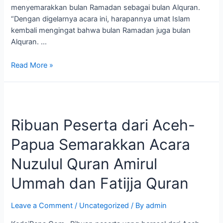
menyemarakkan bulan Ramadan sebagai bulan Alquran.
“Dengan digelarnya acara ini, harapannya umat Islam
kembali mengingat bahwa bulan Ramadan juga bulan
Alquran. …
Read More »
Ribuan
Peserta
Ribuan Peserta dari Aceh-
dari
Aceh-
Papua Semarakkan Acara
Papua
Semarakkan
Nuzulul Quran Amirul
Acara
Nuzulul
Ummah dan Fatijja Quran
Quran
Amirul
Leave a Comment
/
Uncategorized
/ By
admin
Ummah