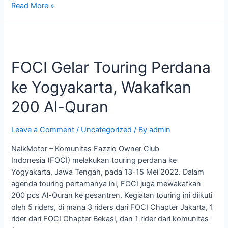
Read More »
FOCI
Gelar
FOCI Gelar Touring Perdana
Touring
Perdana
ke Yogyakarta, Wakafkan
ke
Yogyakarta,
200 Al-Quran
Wakafkan
200
Leave a Comment
/
Uncategorized
/ By
admin
Al-
Quran
NaikMotor – Komunitas Fazzio Owner Club
Indonesia (FOCI) melakukan touring perdana ke
Yogyakarta, Jawa Tengah, pada 13-15 Mei 2022. Dalam
agenda touring pertamanya ini, FOCI juga mewakafkan
200 pcs Al-Quran ke pesantren. Kegiatan touring ini diikuti
oleh 5 riders, di mana 3 riders dari FOCI Chapter Jakarta, 1
rider dari FOCI Chapter Bekasi, dan 1 rider dari komunitas