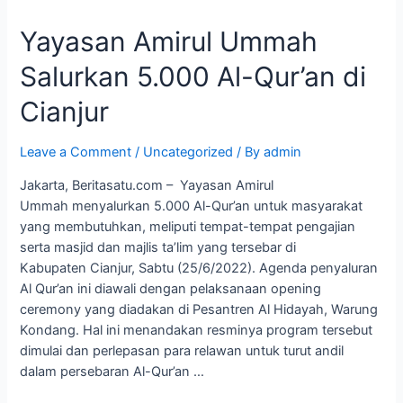
Amirul
Yayasan Amirul Ummah
Ummah
Salurkan
Salurkan 5.000 Al-Qur’an di
5.000
Al-
Cianjur
Qur’an
di
Leave a Comment
/
Uncategorized
/ By
admin
Cianjur
Jakarta, Beritasatu.com – Yayasan Amirul
Ummah menyalurkan 5.000 Al-Qur’an untuk masyarakat
yang membutuhkan, meliputi tempat-tempat pengajian
serta masjid dan majlis ta’lim yang tersebar di
Kabupaten Cianjur, Sabtu (25/6/2022). Agenda penyaluran
Al Qur’an ini diawali dengan pelaksanaan opening
ceremony yang diadakan di Pesantren Al Hidayah, Warung
Kondang. Hal ini menandakan resminya program tersebut
dimulai dan perlepasan para relawan untuk turut andil
dalam persebaran Al-Qur’an …