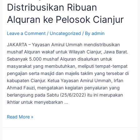
Distribusikan Ribuan
Distribusikan
Ribuan
Alquran ke Pelosok Cianjur
Alquran
ke
Leave a Comment
/
Uncategorized
/ By
admin
Pelosok
Cianjur
JAKARTA – Yayasan Amirul Ummah mendistribusikan
mushaf Alquran wakaf untuk Wilayah Cianjur, Jawa Barat.
Sebanyak 5.000 mushaf Alquran disalurkan untuk
masyarakat yang membutuhkan, meliputi tempat-tempat
pengajian serta masjid dan majelis taklim yang tersebar di
kabupaten Cianjur. Ketua Yayasan Amirul Ummah, Irfan
Ahmad Fauzi, mengatakan kegiatan penyaluran yang
berlangsung pada Sabtu (25/6/2022) itu ini merupakan
ikhtiar untuk menyebarkan …
Read More »
Yayasan