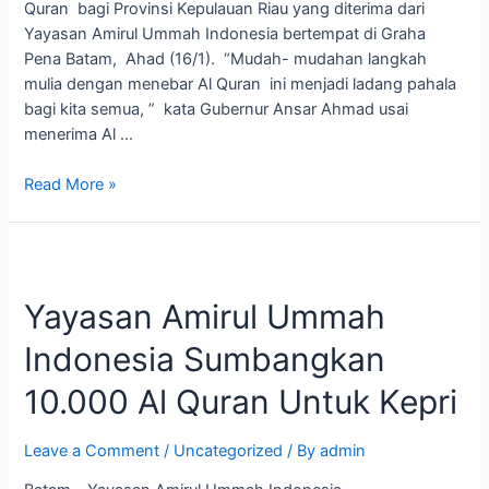
Quran bagi Provinsi Kepulauan Riau yang diterima dari
Yayasan Amirul Ummah Indonesia bertempat di Graha
Pena Batam, Ahad (16/1). “Mudah- mudahan langkah
mulia dengan menebar Al Quran ini menjadi ladang pahala
bagi kita semua, ” kata Gubernur Ansar Ahmad usai
menerima Al …
Read More »
Yayasan
Amirul
Yayasan Amirul Ummah
Ummah
Indonesia
Indonesia Sumbangkan
Sumbangkan
10.000
10.000 Al Quran Untuk Kepri
Al
Quran
Leave a Comment
/
Uncategorized
/ By
admin
Untuk
Kepri