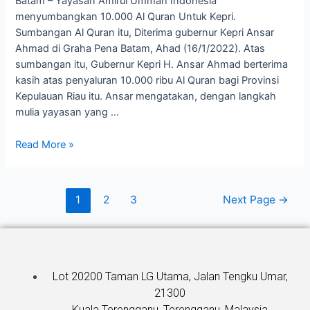
Batam – Yayasan Amirul Ummah Indonesia
menyumbangkan 10.000 Al Quran Untuk Kepri.
Sumbangan Al Quran itu, Diterima gubernur Kepri Ansar
Ahmad di Graha Pena Batam, Ahad (16/1/2022). Atas
sumbangan itu, Gubernur Kepri H. Ansar Ahmad berterima
kasih atas penyaluran 10.000 ribu Al Quran bagi Provinsi
Kepulauan Riau itu. Ansar mengatakan, dengan langkah
mulia yayasan yang …
Read More »
1
2
3
Next Page
→
Lot 20200 Taman LG Utama, Jalan Tengku Umar,
21300
Kuala Terengganu, Terengganu, Malaysia