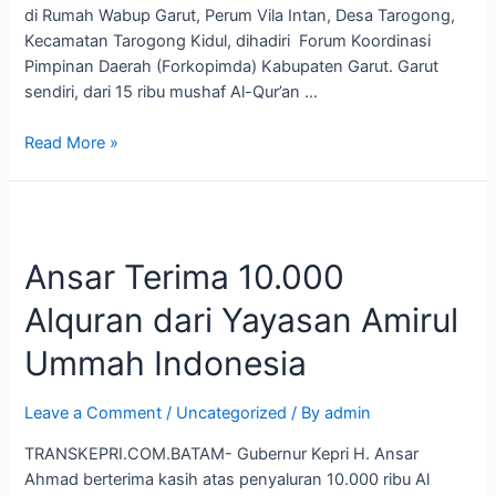
di Rumah Wabup Garut, Perum Vila Intan, Desa Tarogong,
Kecamatan Tarogong Kidul, dihadiri Forum Koordinasi
Pimpinan Daerah (Forkopimda) Kabupaten Garut. Garut
sendiri, dari 15 ribu mushaf Al-Qur’an …
Read More »
Ansar
Terima
Ansar Terima 10.000
10.000
Alquran
Alquran dari Yayasan Amirul
dari
Yayasan
Ummah Indonesia
Amirul
Ummah
Leave a Comment
/
Uncategorized
/ By
admin
Indonesia
TRANSKEPRI.COM.BATAM- Gubernur Kepri H. Ansar
Ahmad berterima kasih atas penyaluran 10.000 ribu Al