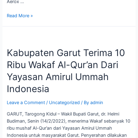
Aerox …
Read More »
Kabupaten
Garut
Kabupaten Garut Terima 10
Terima
10
Ribu Wakaf Al-Qur’an Dari
Ribu
Wakaf
Yayasan Amirul Ummah
Al-
Qur’an
Indonesia
Dari
Yayasan
Leave a Comment
/
Uncategorized
/ By
admin
Amirul
GARUT, Tarogong Kidul – Wakil Bupati Garut, dr. Helmi
Ummah
Budiman, Senin (14/2/2022), menerima Wakaf sebanyak 10
Indonesia
ribu mushaf Al-Qur’an dari Yayasan Amirul Ummah
Indonesia untuk masyarakat Garut. Penyerahan dilakukan