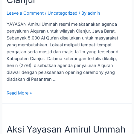
di
Cianjur
Leave a Comment
/
Uncategorized
/ By
admin
YAYASAN Amirul Ummah resmi melaksanakan agenda
penyaluran Alquran untuk wilayah Cianjur, Jawa Barat.
Sebanyak 5.000 Al Qur’an disalurkan untuk masyarakat
yang membutuhkan. Lokasi meliputi tempat-tempat
pengajian serta masjid dan majlis ta’lim yang tersebar di
Kabupaten Cianjur. Dalama keterangan tertulis dikutip,
Senin (27/6), disebutkan agenda penyaluran Alquran
diawali dengan pelaksanaan opening ceremony yang
diadakan di Pesantren …
Read More »
Aksi
Yayasan
Aksi Yayasan Amirul Ummah
Amirul
Ummah