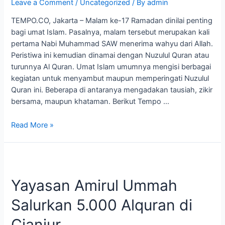
Leave a Comment
/
Uncategorized
/ By
admin
1444
Hijriah
TEMPO.CO, Jakarta – Malam ke-17 Ramadan dinilai penting
bagi umat Islam. Pasalnya, malam tersebut merupakan kali
pertama Nabi Muhammad SAW menerima wahyu dari Allah.
Peristiwa ini kemudian dinamai dengan Nuzulul Quran atau
turunnya Al Quran. Umat Islam umumnya mengisi berbagai
kegiatan untuk menyambut maupun memperingati Nuzulul
Quran ini. Beberapa di antaranya mengadakan tausiah, zikir
bersama, maupun khataman. Berikut Tempo …
Read More »
Yayasan
Amirul
Yayasan Amirul Ummah
Ummah
Salurkan
Salurkan 5.000 Alquran di
5.000
Alquran
Cianjur