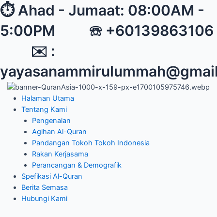
Skip
Post
⏱︎ Ahad - Jumaat: 08:00AM -
to
navigation
5:00PM ☏ +60139863106
content
✉︎ :
yayasanammirulummah@gmai
Halaman Utama
Tentang Kami
Pengenalan
Agihan Al-Quran
Pandangan Tokoh Tokoh Indonesia
Rakan Kerjasama
Perancangan & Demografik
Spefikasi Al-Quran
Berita Semasa
Hubungi Kami