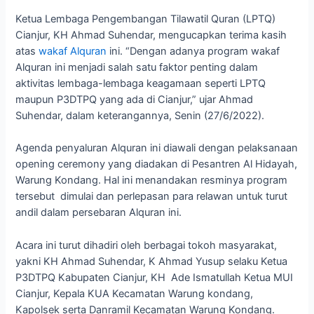
Ketua Lembaga Pengembangan Tilawatil Quran (LPTQ)
Cianjur, KH Ahmad Suhendar, mengucapkan terima kasih
atas
wakaf Alquran
ini. “Dengan adanya program wakaf
Alquran ini menjadi salah satu faktor penting dalam
aktivitas lembaga-lembaga keagamaan seperti LPTQ
maupun P3DTPQ yang ada di Cianjur,” ujar Ahmad
Suhendar, dalam keterangannya, Senin (27/6/2022).
Agenda penyaluran Alquran ini diawali dengan pelaksanaan
opening ceremony yang diadakan di Pesantren Al Hidayah,
Warung Kondang. Hal ini menandakan resminya program
tersebut dimulai dan perlepasan para relawan untuk turut
andil dalam persebaran Alquran ini.
Acara ini turut dihadiri oleh berbagai tokoh masyarakat,
yakni KH Ahmad Suhendar, K Ahmad Yusup selaku Ketua
P3DTPQ Kabupaten Cianjur, KH Ade Ismatullah Ketua MUI
Cianjur, Kepala KUA Kecamatan Warung kondang,
Kapolsek serta Danramil Kecamatan Warung Kondang.