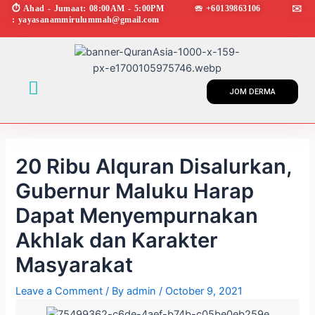
Skip
Post
⏱︎ Ahad - Jumaat: 08:00AM - 5:00PM ☏ +60139863106 ✉︎
: yayasanammirulummah@gmail.com
to
navigation
content
Menu
JOM DERMA
20 Ribu Alquran Disalurkan,
Gubernur Maluku Harap
Dapat Menyempurnakan
Akhlak dan Karakter
Masyarakat
Leave a Comment
/ By
admin
/
October 9, 2021