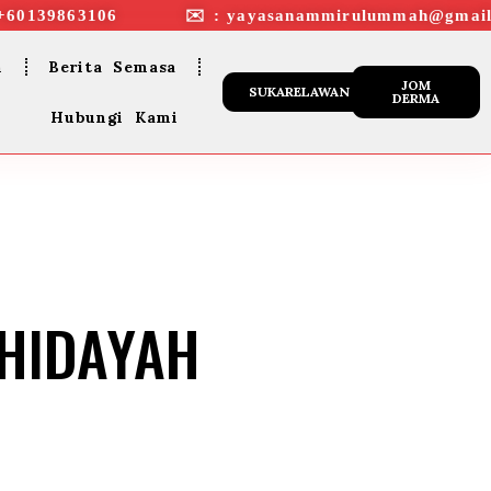
+60139863106 ✉︎ : yayasanammirulummah@gmail
n
Berita Semasa
JOM
SUKARELAWAN
DERMA
Hubungi Kami
 HIDAYAH