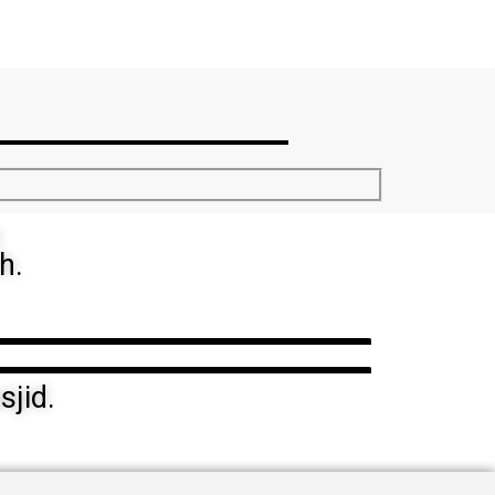
h
h.
jid.