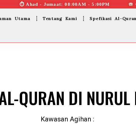
⏱︎ Ahad - Jumaat: 08:00AM - 5:00PM ☏ 
aman Utama
Tentang Kami
Spefikasi Al-Qura
AL-QURAN DI NURUL
Kawasan Agihan :