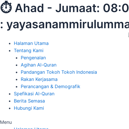
Skip
⏱︎ Ahad - Jumaat:
to
content
: yayasanammirulumm
Halaman Utama
Tentang Kami
Pengenalan
Agihan Al-Quran
Pandangan Tokoh Tokoh Indonesia
Rakan Kerjasama
Perancangan & Demografik
Spefikasi Al-Quran
Berita Semasa
Hubungi Kami
Menu