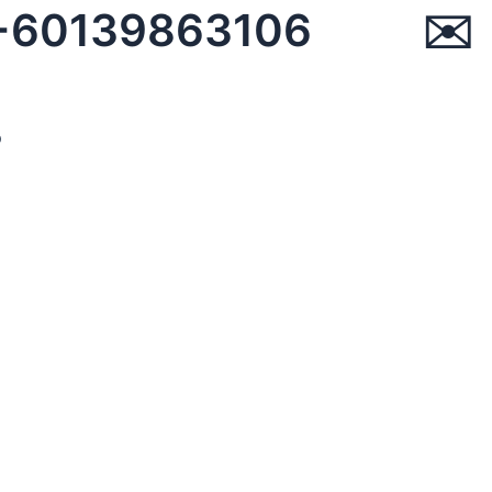
☏ +60139863106 ✉︎