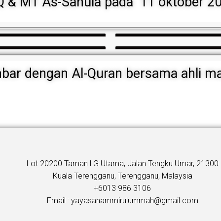
PQ & MT As-Sahula pada 11 oktober 2
ar dengan Al-Quran bersama ahli ma
Lot 20200 Taman LG Utama, Jalan Tengku Umar, 21300
Kuala Terengganu, Terengganu, Malaysia
+6013 986 3106
Email : yayasanammirulummah@gmail.com