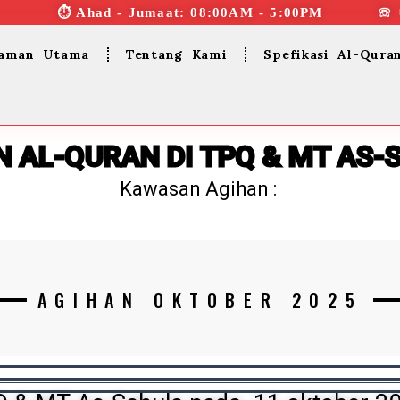
⏱︎ Ahad - Jumaat: 08:00AM - 5:00PM ☏ 
aman Utama
Tentang Kami
Spefikasi Al-Qura
N AL-QURAN DI TPQ & MT AS-
Kawasan Agihan :
AGIHAN OKTOBER 2025