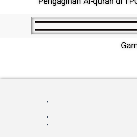
Pengagihan Al-quran di T
Gamb