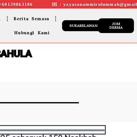
+60139863106 ✉︎ : yayasanammirulummah@gmail
n
Berita Semasa
JOM
SUKARELAWAN
DERMA
Hubungi Kami
SAHULA