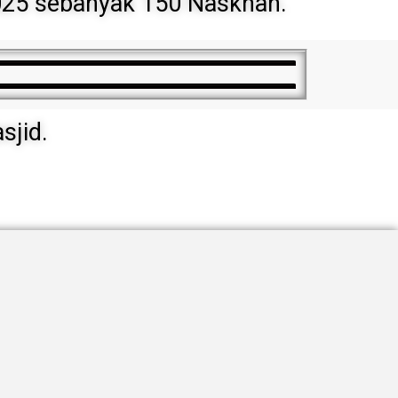
025 sebanyak 150 Naskhah.
sjid.