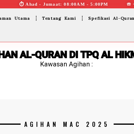
⏱︎ Ahad - Jumaat: 08:00AM - 5:00PM ☏ 
aman Utama
Tentang Kami
Spefikasi Al-Qura
HAN AL-QURAN DI TPQ AL HI
Kawasan Agihan :
AGIHAN MAC 2025