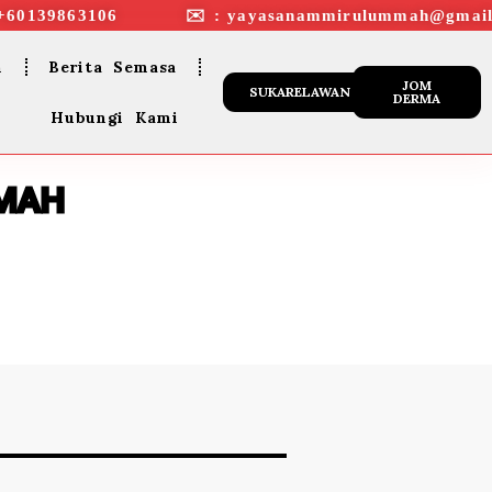
+60139863106 ✉︎ : yayasanammirulummah@gmail
n
Berita Semasa
JOM
SUKARELAWAN
DERMA
Hubungi Kami
KMAH