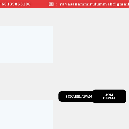
+60139863106 ✉︎ : yayasanammirulummah@gmail
JOM
SUKARELAWAN
DERMA