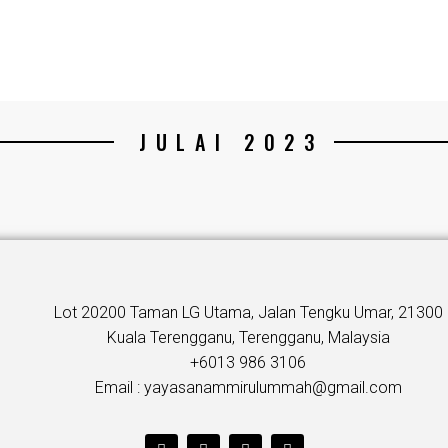
JULAI 2023
Lot 20200 Taman LG Utama, Jalan Tengku Umar, 21300
Kuala Terengganu, Terengganu, Malaysia
+6013 986 3106
Email : yayasanammirulummah@gmail.com
T
F
Y
I