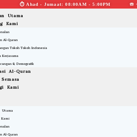
⏱︎ Ahad - Jumaat: 08:00AM - 5:00PM ☏ 
an Utama
ng Kami
enalan
n Al-Quran
ngan Tokoh Tokoh Indonesia
 Kerjasama
cangan & Demografik
asi Al-Quran
a Semasa
gi Kami
 Utama
 Kami
enalan
n Al-Quran