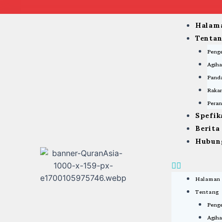
Skip
to
Menu
Halam
content
Tenta
Peng
Agiha
Panda
Rakan
Peran
Spefik
Berit
Hubun
Halaman
Tentang
Peng
Agiha