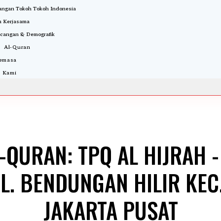
ngan Tokoh Tokoh Indonesia
 Kerjasama
cangan & Demografik
i Al-Quran
Semasa
 Kami
-QURAN: TPQ AL HIJRAH 
EL. BENDUNGAN HILIR KEC
JAKARTA PUSAT