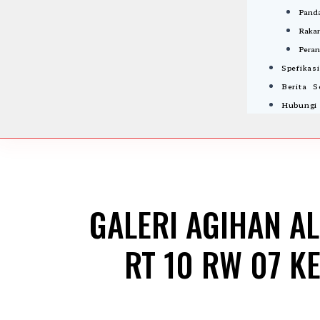
Panda
Rakan
Peran
Spefikas
Berita 
Hubungi
GALERI AGIHAN AL
RT 10 RW 07 K