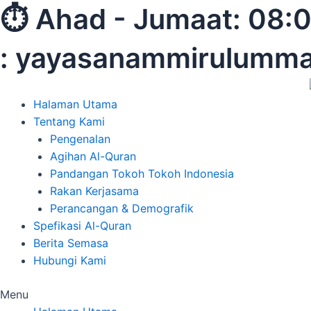
Skip
⏱︎ Ahad - Jumaat:
to
content
: yayasanammirulumm
Halaman Utama
Tentang Kami
Pengenalan
Agihan Al-Quran
Pandangan Tokoh Tokoh Indonesia
Rakan Kerjasama
Perancangan & Demografik
Spefikasi Al-Quran
Berita Semasa
Hubungi Kami
Menu