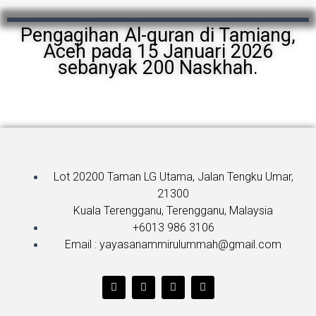
Pengagihan Al-quran di Tamiang,
Aceh pada 15 Januari 2026
sebanyak 200 Naskhah.
Lot 20200 Taman LG Utama, Jalan Tengku Umar,
21300
Kuala Terengganu, Terengganu, Malaysia
+6013 986 3106
Email : yayasanammirulummah@gmail.com
T
F
Y
I
w
a
o
n
i
c
u
s
t
e
t
t