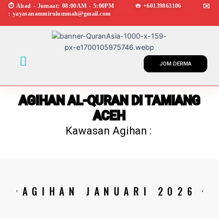
Skip
⏱︎ Ahad - Jumaat: 08:00AM - 5:00PM ☏ +60139863106 ✉︎
: yayasanammirulummah@gmail.com
to
content
Menu
JOM DERMA
AGIHAN AL-QURAN DI TAMIANG
ACEH
Kawasan Agihan :
AGIHAN JANUARI 2026