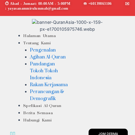
Skip
⏱︎ Ahad - Jumaat: 08:00AM - 5:00PM ☏ +60139863106 ✉︎
: yayasanammirulummah@gmail.com
to
content
Menu
Halaman Utama
Tentang Kami
Pengenalan
Agihan Al-Quran
Pandangan
Tokoh Tokoh
Indonesia
Rakan Kerjasama
Perancangan &
Demografik
Spefikasi Al-Quran
Berita Semasa
Hubungi Kami
JOM DERMA