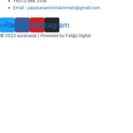
+6013 986 3106
Email : yayasanammirulummah@gmail.com
witter
Facebook
Youtube
Instagram
© 2023 quranasia | Powered by Fatijja Digital