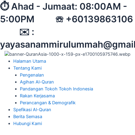
Skip
⏱︎ Ahad - Jumaat: 08:00AM -
to
5:00PM ☏ +60139863106
content
✉︎ :
yayasanammirulummah@gmai
Halaman Utama
Tentang Kami
Pengenalan
Agihan Al-Quran
Pandangan Tokoh Tokoh Indonesia
Rakan Kerjasama
Perancangan & Demografik
Spefikasi Al-Quran
Berita Semasa
Hubungi Kami