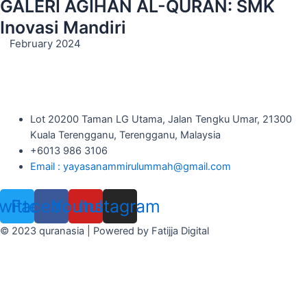
GALERI AGIHAN AL-QURAN: SMK
Inovasi Mandiri
February 2024
Lot 20200 Taman LG Utama, Jalan Tengku Umar, 21300
Kuala Terengganu, Terengganu, Malaysia
+6013 986 3106
Email : yayasanammirulummah@gmail.com
witter
Facebook
Youtube
Instagram
© 2023 quranasia | Powered by Fatijja Digital