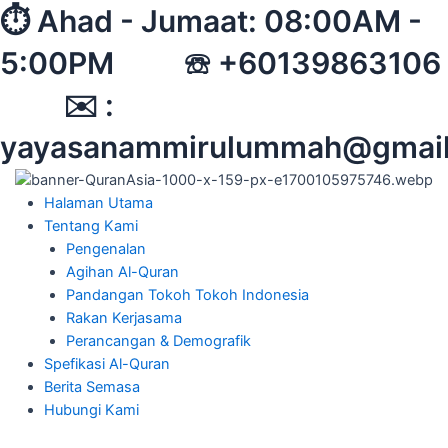
Skip
⏱︎ Ahad - Jumaat: 08:00AM -
to
5:00PM ☏ +60139863106
content
✉︎ :
yayasanammirulummah@gmai
Halaman Utama
Tentang Kami
Pengenalan
Agihan Al-Quran
Pandangan Tokoh Tokoh Indonesia
Rakan Kerjasama
Perancangan & Demografik
Spefikasi Al-Quran
Berita Semasa
Hubungi Kami