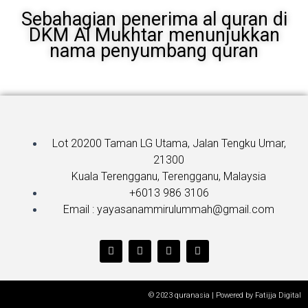
Sebahagian penerima al quran di
DKM Al Mukhtar menunjukkan
nama penyumbang quran
Lot 20200 Taman LG Utama, Jalan Tengku Umar,
21300
Kuala Terengganu, Terengganu, Malaysia
+6013 986 3106
Email : yayasanammirulummah@gmail.com
T
F
Y
I
w
a
o
n
i
c
u
s
t
e
t
t
t
b
u
a
e
o
b
g
© 2023 quranasia | Powered by Fatijja Digital
r
o
e
r