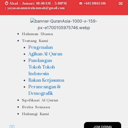
Skip
⏱︎ Ahad - Jumaat: 08:00AM - 5:00PM ☏ +60139863106 ✉︎
: yayasanammirulummah@gmail.com
to
content
Menu
Halaman Utama
Tentang Kami
Pengenalan
Agihan Al-Quran
Pandangan
Tokoh Tokoh
Indonesia
Rakan Kerjasama
Perancangan &
Demografik
Spefikasi Al-Quran
Berita Semasa
Hubungi Kami
JOM DERMA