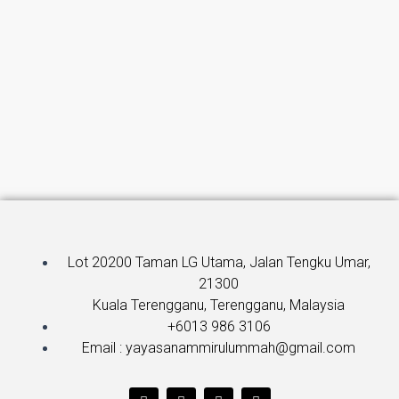
Lot 20200 Taman LG Utama, Jalan Tengku Umar,
21300
Kuala Terengganu, Terengganu, Malaysia
+6013 986 3106
Email : yayasanammirulummah@gmail.com
T
F
Y
I