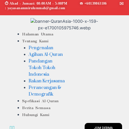
Skip
⏱︎ Ahad - Jumaat: 08:00AM - 5:00PM ☏ +60139863106 ✉︎
: yayasanammirulummah@gmail.com
to
content
Menu
Halaman Utama
Tentang Kami
Pengenalan
Agihan Al-Quran
Pandangan
Tokoh Tokoh
Indonesia
Rakan Kerjasama
Perancangan &
Demografik
Spefikasi Al-Quran
Berita Semasa
Hubungi Kami
JOM DERMA