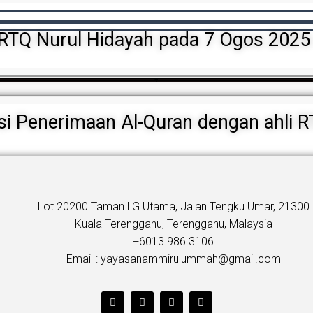
 RTQ Nurul Hidayah pada 7 Ogos 202
si Penerimaan Al-Quran dengan ahli R
Lot 20200 Taman LG Utama, Jalan Tengku Umar, 21300
Kuala Terengganu, Terengganu, Malaysia
+6013 986 3106
Email : yayasanammirulummah@gmail.com
T
F
Y
I
w
a
o
n