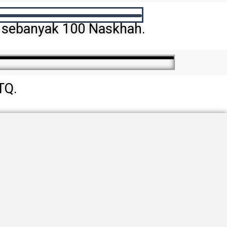
5 sebanyak 100 Naskhah.
TQ.