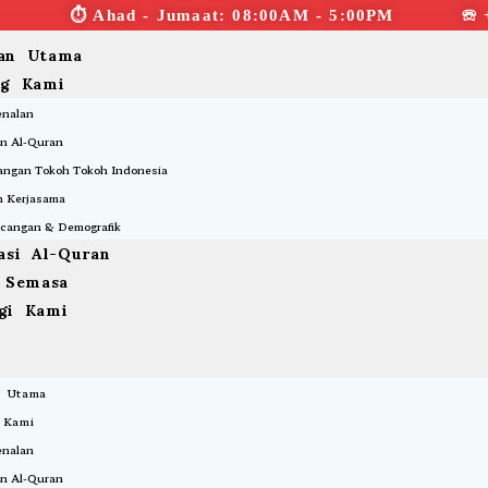
⏱︎ Ahad - Jumaat: 08:00AM - 5:00PM ☏ 
an Utama
ng Kami
enalan
n Al-Quran
ngan Tokoh Tokoh Indonesia
 Kerjasama
cangan & Demografik
asi Al-Quran
a Semasa
gi Kami
 Utama
 Kami
enalan
n Al-Quran