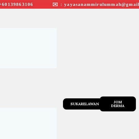
+60139863106 ✉︎ : yayasanammirulummah@gmail
JOM
SUKARELAWAN
DERMA