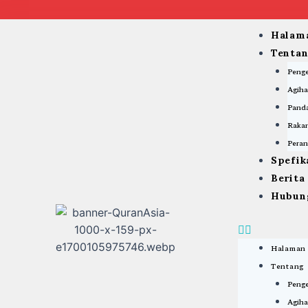
Skip
to
Menu
Halam
content
Tenta
Peng
Agiha
Panda
Rakan
Peran
Spefik
Berit
Hubun
Halaman
Tentang
Peng
Agiha