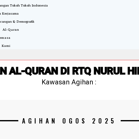
ngan Tokoh Tokoh Indonesia
 Kerjasama
cangan & Demografik
i Al-Quran
Semasa
 Kami
N AL-QURAN DI RTQ NURUL H
Kawasan Agihan :
AGIHAN OGOS 2025