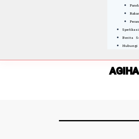
Panda
Rakan
Peran
Spefikas
Berita 
Hubungi
AGIHA