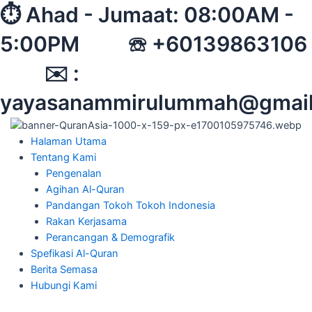
Skip
⏱︎ Ahad - Jumaat: 08:00AM -
to
5:00PM ☏ +60139863106
content
✉︎ :
yayasanammirulummah@gmai
Halaman Utama
Tentang Kami
Pengenalan
Agihan Al-Quran
Pandangan Tokoh Tokoh Indonesia
Rakan Kerjasama
Perancangan & Demografik
Spefikasi Al-Quran
Berita Semasa
Hubungi Kami