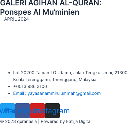
GALERI AGIHAN AL-QURAN:
Ponspes Al Mu’minien
APRIL 2024
Lot 20200 Taman LG Utama, Jalan Tengku Umar, 21300
Kuala Terengganu, Terengganu, Malaysia
+6013 986 3106
Email : yayasanammirulummah@gmail.com
witter
Facebook
Youtube
Instagram
© 2023 quranasia | Powered by Fatijja Digital