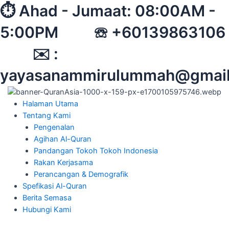
Skip
⏱︎ Ahad - Jumaat: 08:00AM -
to
5:00PM ☏ +60139863106
content
✉︎ :
yayasanammirulummah@gmai
Halaman Utama
Tentang Kami
Pengenalan
Agihan Al-Quran
Pandangan Tokoh Tokoh Indonesia
Rakan Kerjasama
Perancangan & Demografik
Spefikasi Al-Quran
Berita Semasa
Hubungi Kami