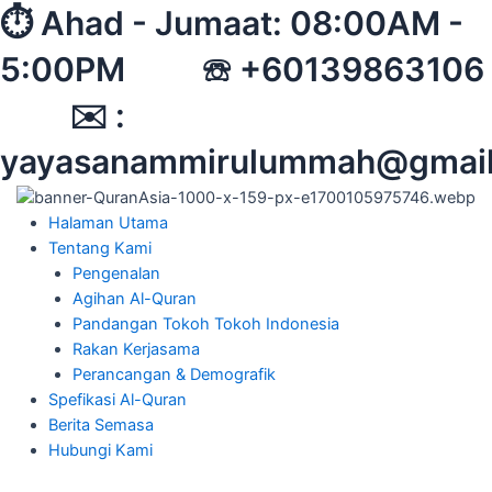
Skip
⏱︎ Ahad - Jumaat: 08:00AM -
to
5:00PM ☏ +60139863106
content
✉︎ :
yayasanammirulummah@gmai
Halaman Utama
Tentang Kami
Pengenalan
Agihan Al-Quran
Pandangan Tokoh Tokoh Indonesia
Rakan Kerjasama
Perancangan & Demografik
Spefikasi Al-Quran
Berita Semasa
Hubungi Kami