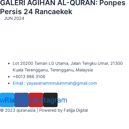
GALERI AGIHAN AL-QURAN: Ponpes
Persis 24 Rancaekek
JUN 2024
Lot 20200 Taman LG Utama, Jalan Tengku Umar, 21300
Kuala Terengganu, Terengganu, Malaysia
+6013 986 3106
Email : yayasanammirulummah@gmail.com
witter
Facebook
Youtube
Instagram
© 2023 quranasia | Powered by Fatijja Digital