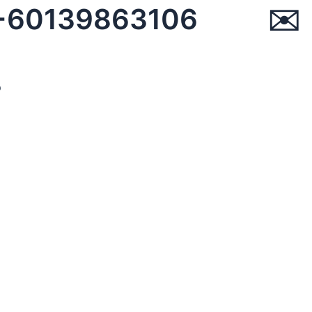
☏ +60139863106 ✉︎