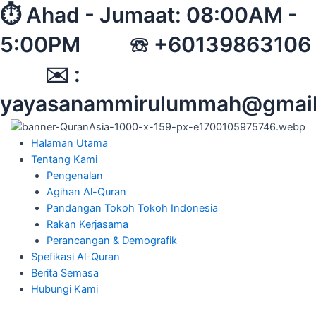
Skip
⏱︎ Ahad - Jumaat: 08:00AM -
to
5:00PM ☏ +60139863106
content
✉︎ :
yayasanammirulummah@gmai
Halaman Utama
Tentang Kami
Pengenalan
Agihan Al-Quran
Pandangan Tokoh Tokoh Indonesia
Rakan Kerjasama
Perancangan & Demografik
Spefikasi Al-Quran
Berita Semasa
Hubungi Kami