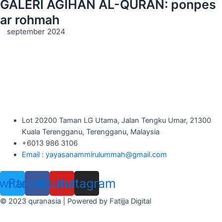
GALERI AGIHAN AL-QURAN: ponpes
ar rohmah
september 2024
Lot 20200 Taman LG Utama, Jalan Tengku Umar, 21300
Kuala Terengganu, Terengganu, Malaysia
+6013 986 3106
Email : yayasanammirulummah@gmail.com
witter
Facebook
Youtube
Instagram
© 2023 quranasia | Powered by Fatijja Digital