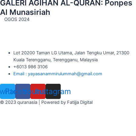
GALERI AGIHAN AL-QURAN: Ponpes
Al Munasiriah
OGOS 2024
Lot 20200 Taman LG Utama, Jalan Tengku Umar, 21300
Kuala Terengganu, Terengganu, Malaysia
+6013 986 3106
Email : yayasanammirulummah@gmail.com
witter
Facebook
Youtube
Instagram
© 2023 quranasia | Powered by Fatijja Digital