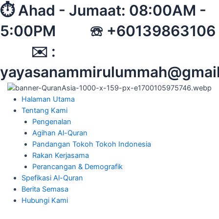
Skip
⏱︎ Ahad - Jumaat: 08:00AM -
to
5:00PM ☏ +60139863106
content
✉︎ :
yayasanammirulummah@gmai
Halaman Utama
Tentang Kami
Pengenalan
Agihan Al-Quran
Pandangan Tokoh Tokoh Indonesia
Rakan Kerjasama
Perancangan & Demografik
Spefikasi Al-Quran
Berita Semasa
Hubungi Kami