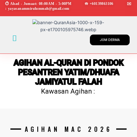
Skip
⏱︎ Ahad - Jumaat: 08:00AM - 5:00PM ☏ +60139863106 ✉︎
: yayasanammirulummah@gmail.com
to
content
Menu
JOM DERMA
AGIHAN AL-QURAN DI PONDOK
PESANTREN YATIM/DHUAFA
JAMIYATUL FALAH
Kawasan Agihan :
AGIHAN MAC 2026