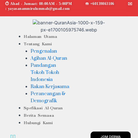
Skip
⏱︎ Ahad - Jumaat: 08:00AM - 5:00PM ☏ +60139863106 ✉︎
: yayasanammirulummah@gmail.com
to
content
Menu
Halaman Utama
Tentang Kami
Pengenalan
Agihan Al-Quran
Pandangan
Tokoh Tokoh
Indonesia
Rakan Kerjasama
Perancangan &
Demografik
Spefikasi Al-Quran
Berita Semasa
Hubungi Kami
JOM DERMA