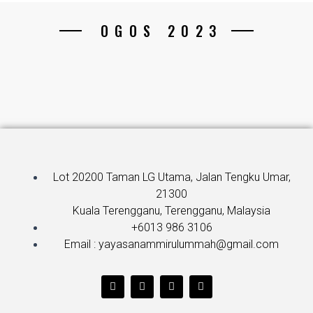
OGOS 2023
Lot 20200 Taman LG Utama, Jalan Tengku Umar,
21300
Kuala Terengganu, Terengganu, Malaysia
+6013 986 3106
Email : yayasanammirulummah@gmail.com
T
F
Y
I
w
a
o
n
i
c
u
s
t
e
t
t