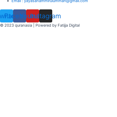
Email : yayasanammirulummah@gmail.com
witter
Facebook
Youtube
Instagram
© 2023 quranasia | Powered by Fatijja Digital