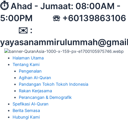
Skip
⏱︎ Ahad - Jumaat: 08:00AM -
to
5:00PM ☏ +60139863106
content
✉︎ :
yayasanammirulummah@gmai
Halaman Utama
Tentang Kami
Pengenalan
Agihan Al-Quran
Pandangan Tokoh Tokoh Indonesia
Rakan Kerjasama
Perancangan & Demografik
Spefikasi Al-Quran
Berita Semasa
Hubungi Kami