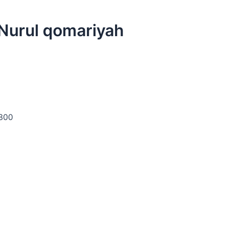
urul qomariyah
1300