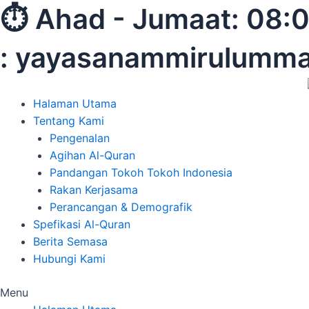
Skip
⏱︎ Ahad - Jumaat:
to
content
: yayasanammirulumm
Halaman Utama
Tentang Kami
Pengenalan
Agihan Al-Quran
Pandangan Tokoh Tokoh Indonesia
Rakan Kerjasama
Perancangan & Demografik
Spefikasi Al-Quran
Berita Semasa
Hubungi Kami
Menu