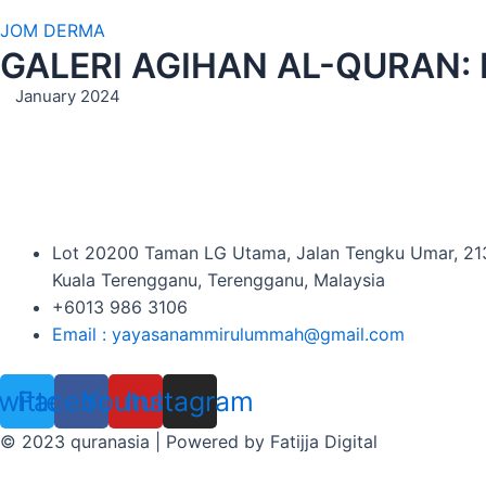
JOM DERMA
GALERI AGIHAN AL-QURAN: N
January 2024
Lot 20200 Taman LG Utama, Jalan Tengku Umar, 2
Kuala Terengganu, Terengganu, Malaysia
+6013 986 3106
Email : yayasanammirulummah@gmail.com
witter
Facebook
Youtube
Instagram
© 2023 quranasia | Powered by Fatijja Digital