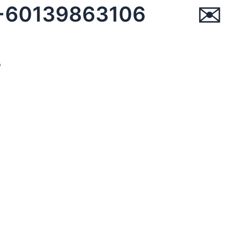
☏ +60139863106 ✉︎