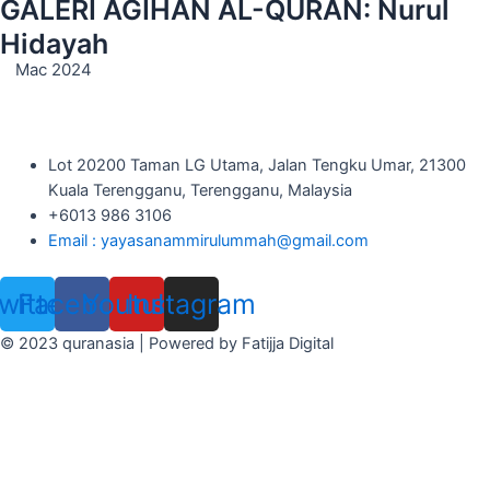
GALERI AGIHAN AL-QURAN: Nurul
Hidayah
Mac 2024
Lot 20200 Taman LG Utama, Jalan Tengku Umar, 21300
Kuala Terengganu, Terengganu, Malaysia
+6013 986 3106
Email : yayasanammirulummah@gmail.com
witter
Facebook
Youtube
Instagram
© 2023 quranasia | Powered by Fatijja Digital