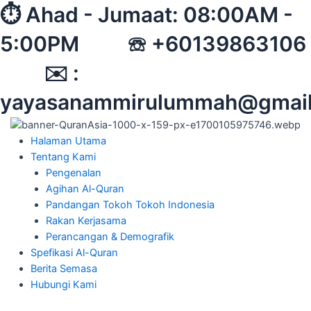
Skip
⏱︎ Ahad - Jumaat: 08:00AM -
to
5:00PM ☏ +60139863106
content
✉︎ :
yayasanammirulummah@gmai
Halaman Utama
Tentang Kami
Pengenalan
Agihan Al-Quran
Pandangan Tokoh Tokoh Indonesia
Rakan Kerjasama
Perancangan & Demografik
Spefikasi Al-Quran
Berita Semasa
Hubungi Kami