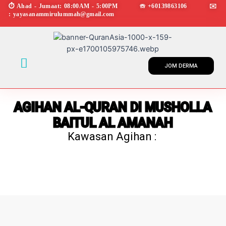
Skip
⏱︎ Ahad - Jumaat: 08:00AM - 5:00PM ☏ +60139863106 ✉︎
: yayasanammirulummah@gmail.com
to
content
Menu
JOM DERMA
AGIHAN AL-QURAN DI MUSHOLLA
BAITUL AL AMANAH
Kawasan Agihan :