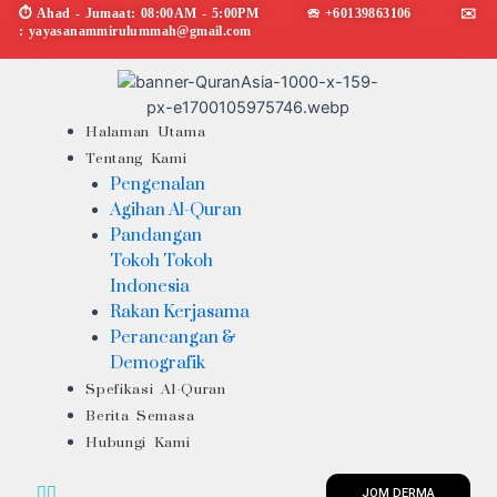
Skip
⏱︎ Ahad - Jumaat: 08:00AM - 5:00PM ☏ +60139863106 ✉︎
: yayasanammirulummah@gmail.com
to
content
Menu
Halaman Utama
Tentang Kami
Pengenalan
Agihan Al-Quran
Pandangan
Tokoh Tokoh
Indonesia
Rakan Kerjasama
Perancangan &
Demografik
Spefikasi Al-Quran
Berita Semasa
Hubungi Kami
JOM DERMA