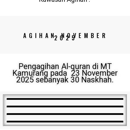
AGIHAN NOVEMBER
2025
Pengagihan Al-quran di MT
Kamurang pada 23 November
2025 sebanyak 30 Naskhah.