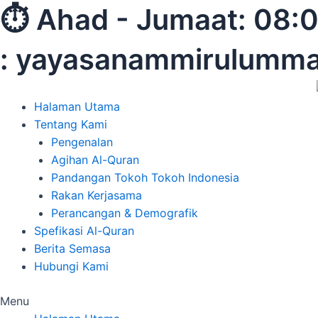
Skip
⏱︎ Ahad - Jumaat:
to
content
: yayasanammirulumm
Halaman Utama
Tentang Kami
Pengenalan
Agihan Al-Quran
Pandangan Tokoh Tokoh Indonesia
Rakan Kerjasama
Perancangan & Demografik
Spefikasi Al-Quran
Berita Semasa
Hubungi Kami
Menu