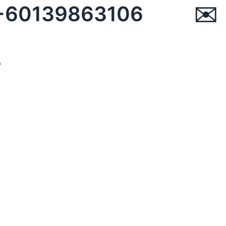
☏ +60139863106 ✉︎