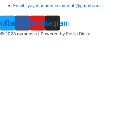
Email : yayasanammirulummah@gmail.com
witter
Facebook
Youtube
Instagram
© 2023 quranasia | Powered by Fatijja Digital