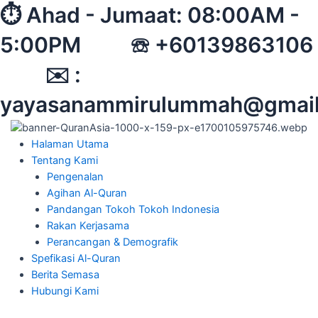
Skip
⏱︎ Ahad - Jumaat: 08:00AM -
to
5:00PM ☏ +60139863106
content
✉︎ :
yayasanammirulummah@gmai
Halaman Utama
Tentang Kami
Pengenalan
Agihan Al-Quran
Pandangan Tokoh Tokoh Indonesia
Rakan Kerjasama
Perancangan & Demografik
Spefikasi Al-Quran
Berita Semasa
Hubungi Kami