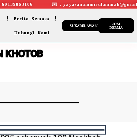
+60139863106 ✉︎ : yayasanammirulummah@gmail
n
Berita Semasa
JOM
SUKARELAWAN
DERMA
Hubungi Kami
N KHOTOB