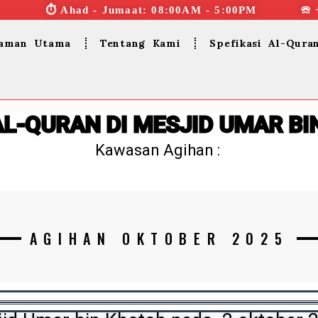
⏱︎ Ahad - Jumaat: 08:00AM - 5:00PM ☏ 
aman Utama
Tentang Kami
Spefikasi Al-Qura
AL-QURAN DI MESJID UMAR BI
Kawasan Agihan :
AGIHAN OKTOBER 2025