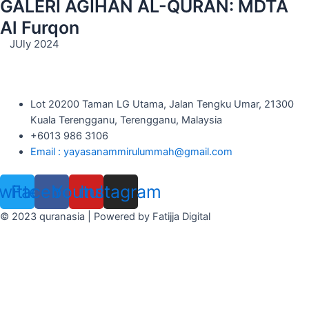
GALERI AGIHAN AL-QURAN: MDTA
Al Furqon
JUly 2024
Lot 20200 Taman LG Utama, Jalan Tengku Umar, 21300
Kuala Terengganu, Terengganu, Malaysia
+6013 986 3106
Email : yayasanammirulummah@gmail.com
witter
Facebook
Youtube
Instagram
© 2023 quranasia | Powered by Fatijja Digital