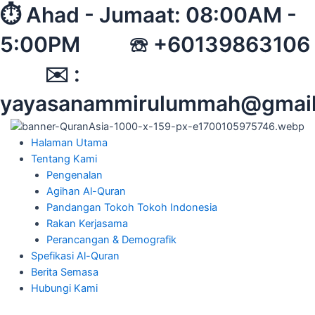
Skip
⏱︎ Ahad - Jumaat: 08:00AM -
to
5:00PM ☏ +60139863106
content
✉︎ :
yayasanammirulummah@gmai
Halaman Utama
Tentang Kami
Pengenalan
Agihan Al-Quran
Pandangan Tokoh Tokoh Indonesia
Rakan Kerjasama
Perancangan & Demografik
Spefikasi Al-Quran
Berita Semasa
Hubungi Kami