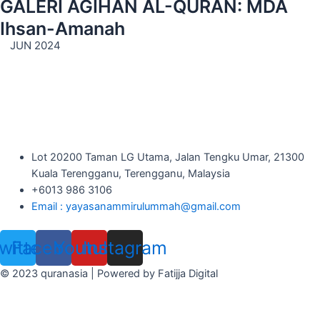
GALERI AGIHAN AL-QURAN: MDA
Ihsan-Amanah
JUN 2024
Lot 20200 Taman LG Utama, Jalan Tengku Umar, 21300
Kuala Terengganu, Terengganu, Malaysia
+6013 986 3106
Email : yayasanammirulummah@gmail.com
witter
Facebook
Youtube
Instagram
© 2023 quranasia | Powered by Fatijja Digital