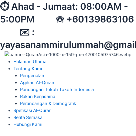
Skip
⏱︎ Ahad - Jumaat: 08:00AM -
to
5:00PM ☏ +60139863106
content
✉︎ :
yayasanammirulummah@gmai
Halaman Utama
Tentang Kami
Pengenalan
Agihan Al-Quran
Pandangan Tokoh Tokoh Indonesia
Rakan Kerjasama
Perancangan & Demografik
Spefikasi Al-Quran
Berita Semasa
Hubungi Kami