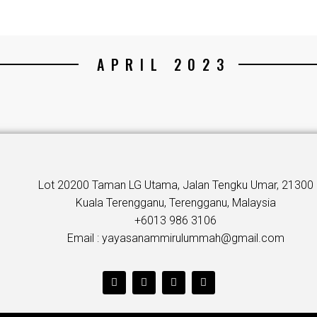
APRIL 2023
Lot 20200 Taman LG Utama, Jalan Tengku Umar, 21300
Kuala Terengganu, Terengganu, Malaysia
+6013 986 3106
Email : yayasanammirulummah@gmail.com
T
F
Y
I
w
a
o
n
i
c
u
s
t
e
t
t