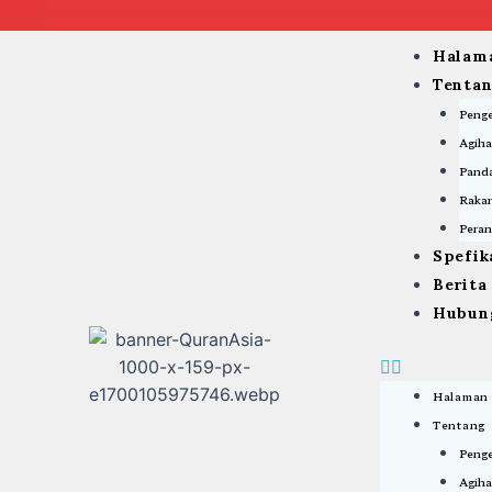
Skip
to
Menu
Halam
content
Tenta
Peng
Agiha
Panda
Rakan
Peran
Spefik
Berit
Hubun
Halaman
Tentang
Peng
Agiha