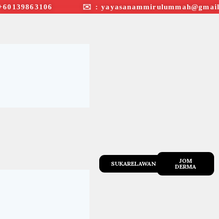
+60139863106 ✉︎ : yayasanammirulummah@gmail
JOM
SUKARELAWAN
DERMA