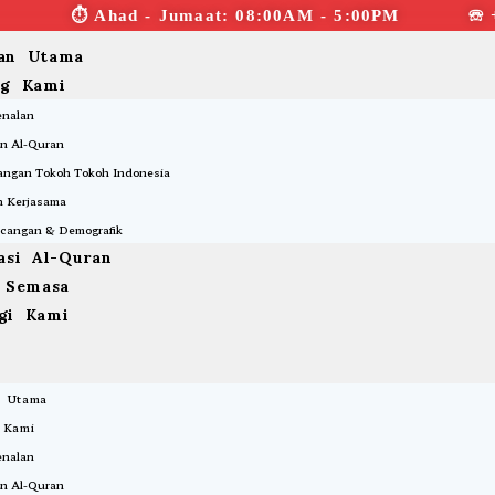
⏱︎ Ahad - Jumaat: 08:00AM - 5:00PM ☏ 
an Utama
ng Kami
enalan
n Al-Quran
ngan Tokoh Tokoh Indonesia
 Kerjasama
cangan & Demografik
asi Al-Quran
a Semasa
gi Kami
 Utama
 Kami
enalan
n Al-Quran