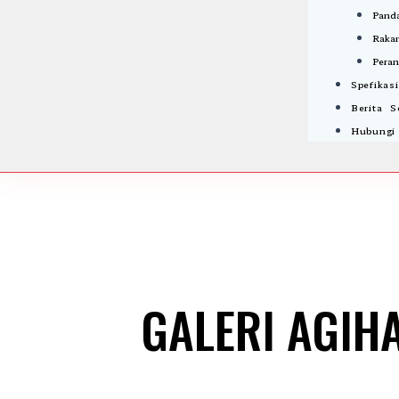
Panda
Rakan
Peran
Spefikas
Berita 
Hubungi
GALERI AGIH