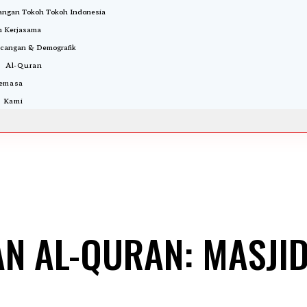
ngan Tokoh Tokoh Indonesia
 Kerjasama
cangan & Demografik
i Al-Quran
Semasa
 Kami
AN AL-QURAN: MASJI