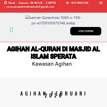
Skip
⏱︎ Ahad - Jumaat: 08:00AM - 5:00PM ☏ +60139863106 ✉︎
: yayasanammirulummah@gmail.com
to
content
Menu
JOM DERMA
AGIHAN AL-QURAN DI MASJID AL
ISLAM SPERATA
Kawasan Agihan :
AGIHAN FEBRUARI
2026