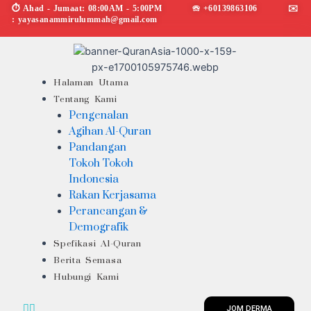
Skip
⏱︎ Ahad - Jumaat: 08:00AM - 5:00PM ☏ +60139863106 ✉︎
: yayasanammirulummah@gmail.com
to
content
Menu
Halaman Utama
Tentang Kami
Pengenalan
Agihan Al-Quran
Pandangan
Tokoh Tokoh
Indonesia
Rakan Kerjasama
Perancangan &
Demografik
Spefikasi Al-Quran
Berita Semasa
Hubungi Kami
JOM DERMA