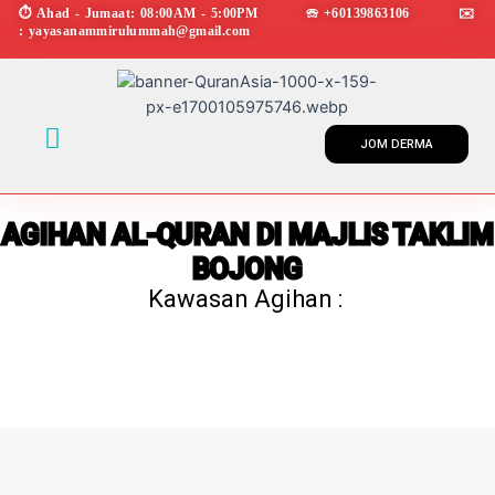
Skip
⏱︎ Ahad - Jumaat: 08:00AM - 5:00PM ☏ +60139863106 ✉︎
: yayasanammirulummah@gmail.com
to
content
Menu
JOM DERMA
AGIHAN AL-QURAN DI MAJLIS TAKLIM
BOJONG
Kawasan Agihan :