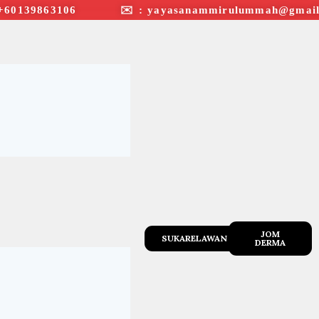
+60139863106 ✉︎ : yayasanammirulummah@gmail
JOM
SUKARELAWAN
DERMA