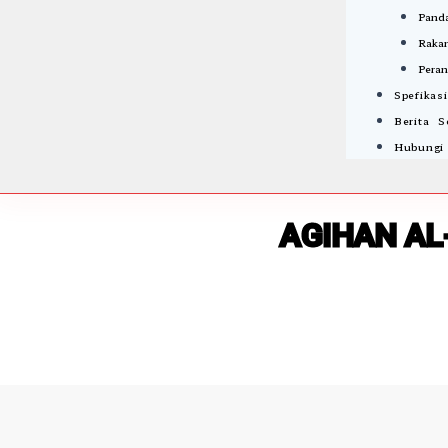
Panda
Rakan
Peran
Spefikas
Berita 
Hubungi
AGIHAN AL