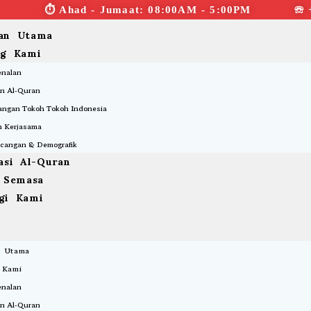
⏱︎ Ahad - Jumaat: 08:00AM - 5:00PM ☏ 
an Utama
ng Kami
enalan
n Al-Quran
ngan Tokoh Tokoh Indonesia
 Kerjasama
cangan & Demografik
asi Al-Quran
a Semasa
gi Kami
 Utama
 Kami
enalan
n Al-Quran