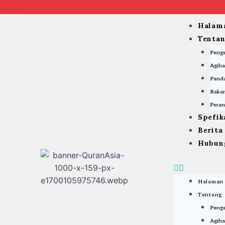
Skip
to
Menu
Halam
content
Tenta
Peng
Agiha
Panda
Rakan
Peran
Spefik
Berit
Hubun
Halaman
Tentang
Peng
Agiha