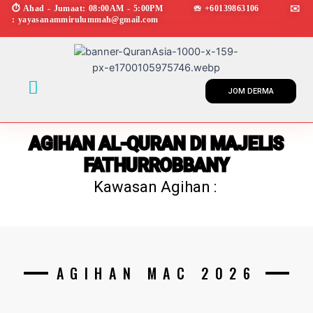
Skip
⏱︎ Ahad - Jumaat: 08:00AM - 5:00PM ☏ +60139863106 ✉︎
: yayasanammirulummah@gmail.com
to
content
Menu
JOM DERMA
AGIHAN AL-QURAN DI MAJELIS
FATHURROBBANY
Kawasan Agihan :
AGIHAN MAC 2026