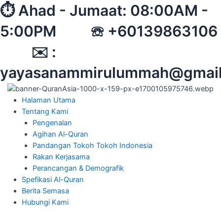
Skip
⏱︎ Ahad - Jumaat: 08:00AM -
to
5:00PM ☏ +60139863106
content
✉︎ :
yayasanammirulummah@gmai
Halaman Utama
Tentang Kami
Pengenalan
Agihan Al-Quran
Pandangan Tokoh Tokoh Indonesia
Rakan Kerjasama
Perancangan & Demografik
Spefikasi Al-Quran
Berita Semasa
Hubungi Kami