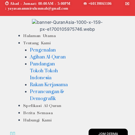
Skip
⏱︎ Ahad - Jumaat: 08:00AM - 5:00PM ☏ +60139863106 ✉︎
: yayasanammirulummah@gmail.com
to
content
Menu
Halaman Utama
Tentang Kami
Pengenalan
Agihan Al-Quran
Pandangan
Tokoh Tokoh
Indonesia
Rakan Kerjasama
Perancangan &
Demografik
Spefikasi Al-Quran
Berita Semasa
Hubungi Kami
JOM DERMA