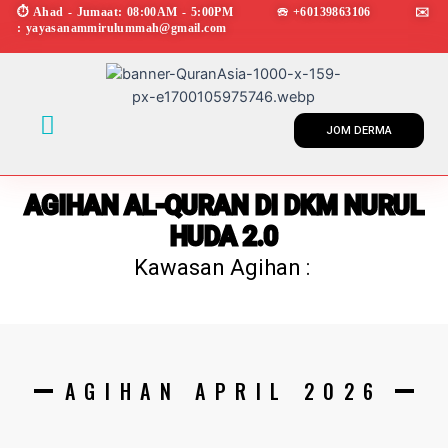
Skip
⏱︎ Ahad - Jumaat: 08:00AM - 5:00PM ☏ +60139863106 ✉︎
: yayasanammirulummah@gmail.com
to
content
Menu
JOM DERMA
AGIHAN AL-QURAN DI DKM NURUL
HUDA 2.0
Kawasan Agihan :
AGIHAN APRIL 2026