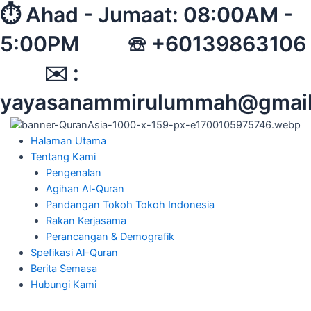
Skip
⏱︎ Ahad - Jumaat: 08:00AM -
to
5:00PM ☏ +60139863106
content
✉︎ :
yayasanammirulummah@gmai
Halaman Utama
Tentang Kami
Pengenalan
Agihan Al-Quran
Pandangan Tokoh Tokoh Indonesia
Rakan Kerjasama
Perancangan & Demografik
Spefikasi Al-Quran
Berita Semasa
Hubungi Kami