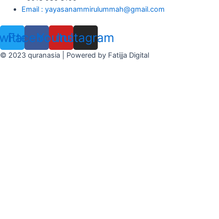
Email : yayasanammirulummah@gmail.com
witter
Facebook
Youtube
Instagram
© 2023 quranasia | Powered by Fatijja Digital