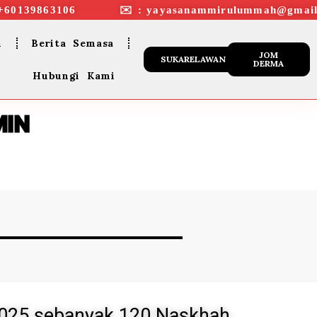
+60139863106 ✉︎ : yayasanammirulummah@gmail
n
Berita Semasa
JOM
SUKARELAWAN
DERMA
Hubungi Kami
MIN
2025 sebanyak 120 Naskhah.