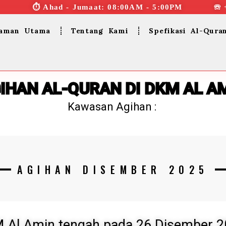
⏱︎ Ahad - Jumaat: 08:00AM - 5:00PM ☏ 
aman Utama
Tentang Kami
Spefikasi Al-Qura
IHAN AL-QURAN DI DKM AL A
Kawasan Agihan :
AGIHAN DISEMBER 2025
M Al Amin tengah pada 26 Disember 